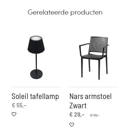
Gerelateerde producten
Soleil tafellamp
Nars armstoel
Zwart
€
55,-
Oorspronkelijke
Huidige
€
29,-
€
79,-
prijs
prijs