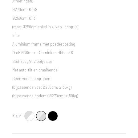
Afmetingen:
Ø270cm: € 178
Ø250cm: € 131
(maat Ø250cm enkel in zilver/lichtgrijs)
Info:
Aluminium frame met poedercoating
Paal: Ø38mm – Aluminium ribben: 8
Stof 250g/m2 polyester
Met auto-tilt en draaihendel
Geen voet inbegrepen
(bijpassende voet Ø250cm: ≥ 35kg)
(bijpassende bodems Ø270cm: ≥ 50kg)
Kleur
Wit/lichtgrijs
Zilver/Lichtgrijs
Zwart/Zwart