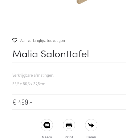
Aan verlanglijst toevoegen
Malia Salonttafel
Verkrijgbare afmetingen:
86,5 x 86,5 x 37,5cm
€
499,-
SHARE
Neem
Print
Delen