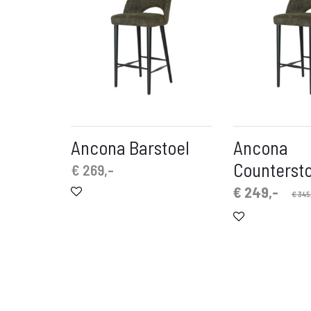
Ancona Barstoel
Ancona
Countersto
€
269,-
Oorspronkelijke
Huidige
€
249,-
€
345
prijs
prijs
is:
was:
€ 249,-.
€ 345,-.