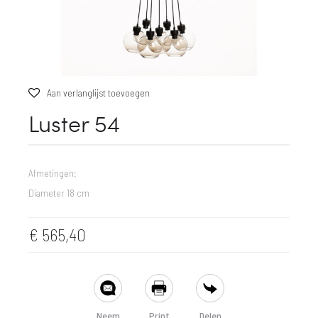
Aan verlanglijst toevoegen
Luster 54
Afmetingen:
Diameter 18 cm
€
565,40
SHARE
Neem
Print
Delen