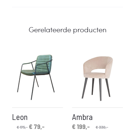
Gerelateerde producten
Leon
Ambra
Oorspronkelijke
Huidige
Oorspronkelijke
Huidige
€
79,-
€
199,-
€
175,-
€
330,-
prijs
prijs
prijs
prijs