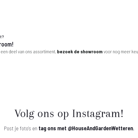
ht?
room!
 een deel van ons assortiment,
bezoek de showroom
voor nog meer keu
Volg ons op Instagram!
Post je foto's en
tag ons met
@HouseAndGardenWetteren
.