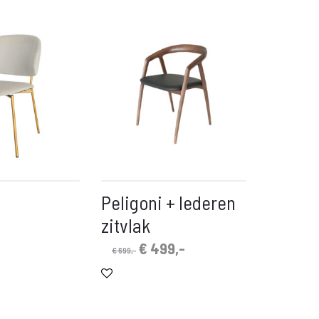
Peligoni + lederen
zitvlak
Oorspronkelijke
Huidige
€
499,-
€
699,-
prijs
prijs
was:
is:
€ 699,-.
€ 499,-.