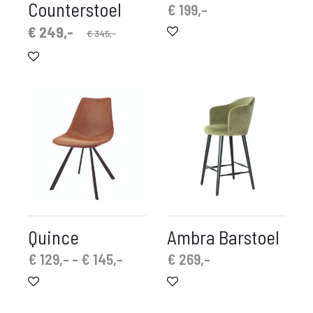
Counterstoel
€
199,-
rspronkelijke
idige
€
249,-
€
345,-
prijs
prijs
is:
was:
 249,-.
€ 345,-.
Quince
Ambra Barstoel
Prijsklasse:
€
129,-
-
€
145,-
€
269,-
€ 129,-
tot