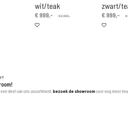
wit/teak
zwart/te
Oorspronkelijke
Huidige
Oorspronkelijke
Huidige
€
999,-
€
999,-
€
2.699,-
€
prijs
prijs
prijs
prijs
is:
was:
is:
was:
€ 999,-.
€ 2.699,-.
€ 999,-.
€ 2.699,-.
ht?
room!
 een deel van ons assortiment,
bezoek de showroom
voor nog meer keu