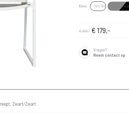
Kleur
Wit/Wit
Zwart/Ges
Oorspronkeli
Huidig
€
179,-
€
399,-
prijs
prijs
Vragen?
SHARE
Neem contact op
was:
is:
€ 399,-.
€ 179,-
reept, Zwart/Zwart