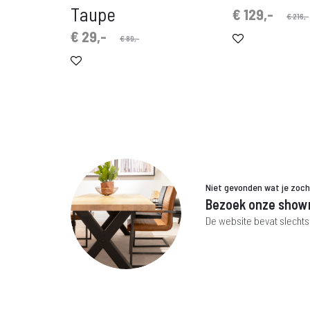
Taupe
Oorspronkelijke
Huidige
€
129,-
€
216,-
prijs
prijs
Oorspronkelijke
Huidige
€
29,-
€
89,-
is:
was:
prijs
prijs
€ 129,-.
€ 216,-.
is:
was:
€ 29,-.
€ 89,-.
Niet gevonden wat je zoc
Bezoek onze show
De website bevat slechts