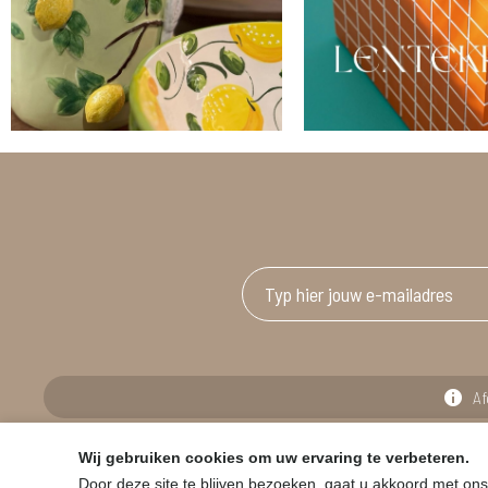
Af
Wij gebruiken cookies om uw ervaring te verbeteren.
© HOUSE & GARDEN - Zuiderdijk 25, 9230 Wetteren
Door deze site te blijven bezoeken, gaat u akkoord met ons