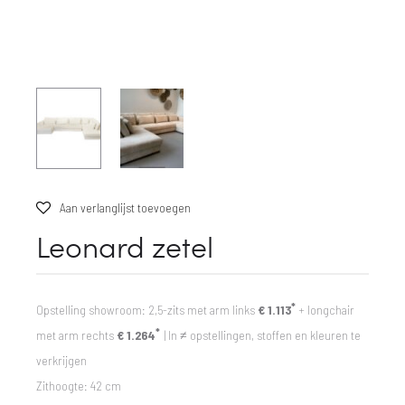
Aan verlanglijst toevoegen
Leonard zetel
*
Opstelling showroom: 2,5-zits met arm links
€ 1.113
+ longchair
*
met arm rechts
€ 1.264
| In ≠ opstellingen, stoffen en kleuren te
verkrijgen
Zithoogte: 42 cm