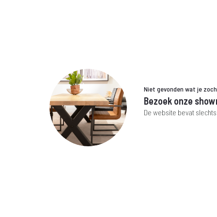
€ 169,-.
€ 89,-.
€ 199,-
€
Niet gevonden wat je zoc
Bezoek onze show
De website bevat slechts