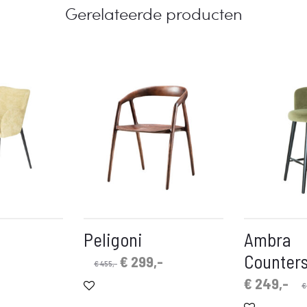
Gerelateerde producten
Peligoni
Ambra
Counters
nkelijke
uidige
Oorspronkelijke
Huidige
€
299,-
€
455,-
rijs
prijs
prijs
Oorspronkelijke
Huidige
€
249,-
€
s:
was:
is:
prijs
prijs