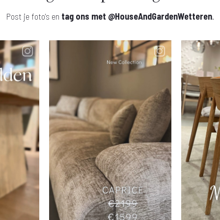
Post je foto's en
tag ons met
@HouseAndGardenWetteren
.