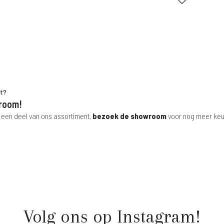
.
 99,-.
€ 455,-.
€ 299,-.
is:
was:
€ 249,-.
€ 345,-.
ht?
room!
 een deel van ons assortiment,
bezoek de showroom
voor nog meer keu
Volg ons op Instagram!