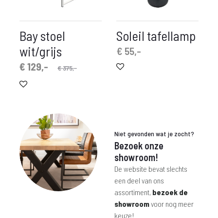
Bay stoel
Soleil tafellamp
wit/grijs
€
55,-
spronkelijke
idige
€
129,-
€
375,-
prijs
prijs
is:
was:
€ 129,-.
€ 375,-.
Niet gevonden wat je zocht?
Bezoek onze
showroom!
De website bevat slechts
een deel van ons
assortiment,
bezoek de
showroom
voor nog meer
keuze!