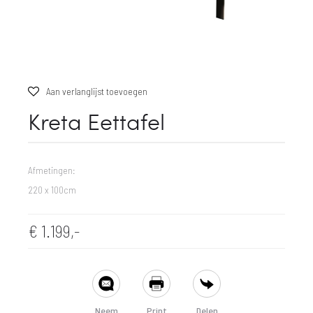
Aan verlanglijst toevoegen
Kreta Eettafel
Afmetingen:
220 x 100cm
€
1.199,-
SHARE
Neem
Print
Delen