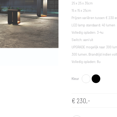
25 x 25 x 35cm
15 x 15 x 25cm
Prijzen variëren tussen € 230 e
LED lamp standaard: 40 lumen
Volledig opladen: 3-4u
Switch: aan/uit
UPGRADE mogelijk naar 300 lume
300 lumen. Brandtijd indien vol
Volledig opladen: 8u
Kleur
Wit
Zwart
€
230,-