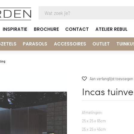
INSPIRATIE
BROCHURE
CONTACT
ATELIER REBUL
GZETELS
PARASOLS
ACCESSOIRES
OUTLET
TUINKU
ting
Aan verlanglijst toevoegen
Incas tuinve
Afmetingen:
25 x 25 x 65cm
25 x 25 x 45cm