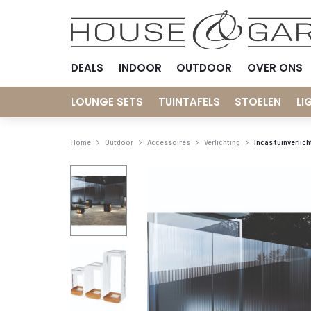
DEALS
INDOOR
OUTDOOR
OVER ONS
LOUNGE SETS
TUINTAFELS
STOELEN
LI
Home
Outdoor
Accessoires
Verlichting
Incas tuinverlich