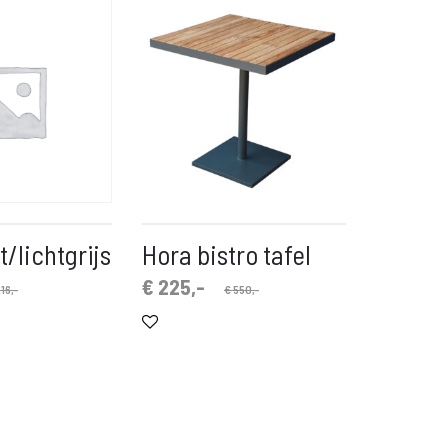
/lichtgrijs
Hora bistro tafel
Oorspronkelijke
Huidige
€
225,-
16,-
€
550,-
prijs
prijs
is:
was:
€ 225,-.
€ 550,-.