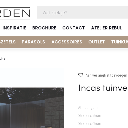
INSPIRATIE
BROCHURE
CONTACT
ATELIER REBUL
GZETELS
PARASOLS
ACCESSOIRES
OUTLET
TUINKU
ting
Aan verlanglijst toevoegen
Incas tuinve
Afmetingen:
25 x 25 x 65cm
25 x 25 x 45cm