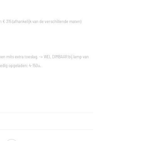
n € 315 (afhankelijk van de verschillende maten)
n mits extra toeslag. -> WEL DIMBAAR bij lamp van
ledig opgeladen: 4-150u.