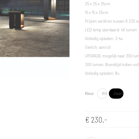
25 x 25 x 35cm
15 x 15 x 25cm
Prijzen variëren tussen € 230 e
LED lamp standaard: 40 lumen
Volledig opladen: 3-4u
Switch: aan/uit
UPGRADE mogelijk naar 300 lume
300 lumen. Brandtijd indien vol
Volledig opladen: 8u
Kleur
Wit
Zwart
€
230,-