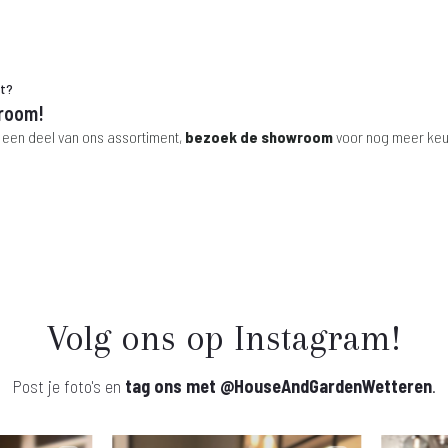
ht?
room!
 een deel van ons assortiment,
bezoek de showroom
voor nog meer keu
Volg ons op Instagram!
Post je foto's en
tag ons met
@HouseAndGardenWetteren
.