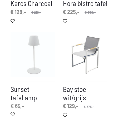
Keros Charcoal
Hora bistro tafel
spronkelijke
idige
Oorspronkelijke
Huidige
€
129,-
€
225,-
€
216,-
€
550,-
prijs
prijs
prijs
prijs
is:
was:
is:
was:
€ 129,-.
€ 216,-.
€ 225,-.
€ 550,-.
Sunset
Bay stoel
tafellamp
wit/grijs
Oorspronkelijke
Huidige
€
65,-
€
129,-
€
375,-
prijs
prijs