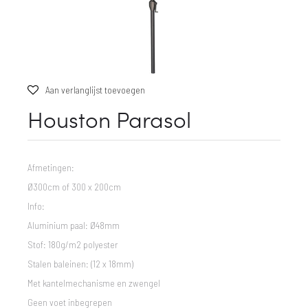
Aan verlanglijst toevoegen
Houston Parasol
Afmetingen:
Ø300cm of 300 x 200cm
Info:
Aluminium paal: Ø48mm
Stof: 180g/m2 polyester
Stalen baleinen: (12 x 18mm)
Met kantelmechanisme en zwengel
Geen voet inbegrepen