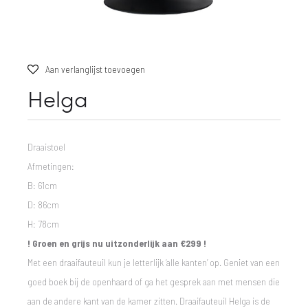
Aan verlanglijst toevoegen
Helga
Draaistoel
Afmetingen:
B: 61cm
D: 86cm
H: 78cm
! Groen en grijs nu uitzonderlijk aan €299 !
Met een draaifauteuil kun je letterlijk ‘alle kanten’ op. Geniet van een
goed boek bij de openhaard of ga het gesprek aan met mensen die
aan de andere kant van de kamer zitten. Draaifauteuil Helga is de