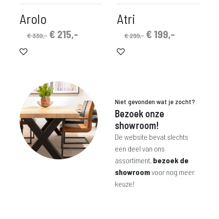
Arolo
Atri
Oorspronkelijke
Huidige
Oorspronkelijke
Huidige
€
215,-
€
199,-
€
330,-
€
299,-
prijs
prijs
prijs
prijs
was:
is:
was:
is:
€ 330,-.
€ 215,-.
€ 299,-.
€ 199,-.
Niet gevonden wat je zocht?
Bezoek onze
showroom!
De website bevat slechts
een deel van ons
assortiment,
bezoek de
showroom
voor nog meer
keuze!