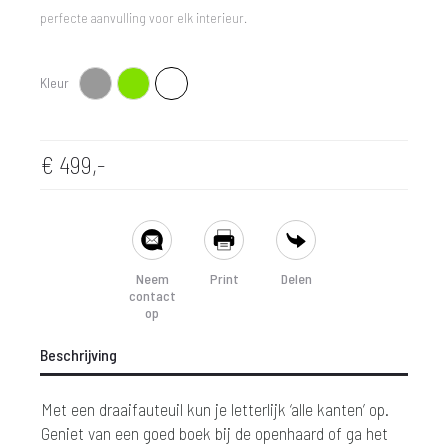
perfecte aanvulling voor elk interieur.
Kleur
Grijs
Groen
Wit
€
499,-
SHARE
Neem
Print
Delen
contact
op
Beschrijving
Met een draaifauteuil kun je letterlijk ‘alle kanten’ op.
Geniet van een goed boek bij de openhaard of ga het