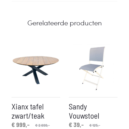
Gerelateerde producten
Xianx tafel
Sandy
zwart/teak
Vouwstoel
spronkelijke
idige
Oorspronkelijke
Huidige
€
999,-
€
39,-
€
2.699,-
€
125,-