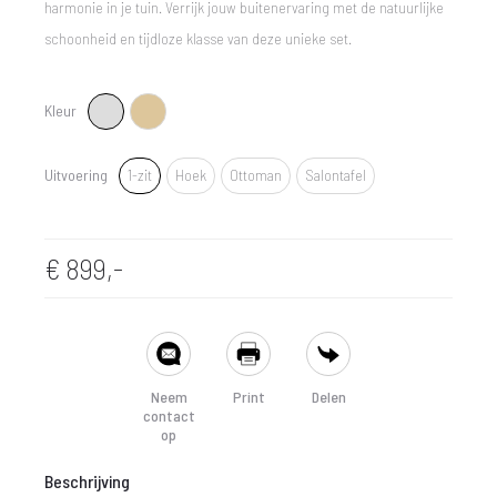
harmonie in je tuin. Verrijk jouw buitenervaring met de natuurlijke
schoonheid en tijdloze klasse van deze unieke set.
Kleur
Lichtgrijs
Naturel hout
1-zit
Uitvoering
1-zit
Hoek
Ottoman
Salontafel
Hoek
Ottoman
€
899,-
Salontafel
SHARE
Neem
Print
Delen
contact
op
Beschrijving