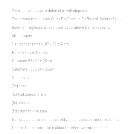
Verkrijgbaar in aparte delen of in volledige set.
Teak frame met kussen Quick Dry Foam in Olefin stof. Inclusief zit-,
hoek- en rugkussens. Exclusief decoratieve kleine kussens.
Afmetingen:
1-zit zonder armen: 87 x 89 x 67cm
Hoek: 97,5 x 97,5 x 67cm
Ottoman: 87 x 94 x 26cm
Salontafel: 87 x 94 x 26cm
Set bestaat uit:
(2x) hoek
(1x) 1-zit zonder armen
(1x) salontafel
(1x) ottoman + kussen
Betreed de betoverende wereld van buitenleven met onze tuinset
Hector. Het natuurelijke teakhout creëert warmte en geeft