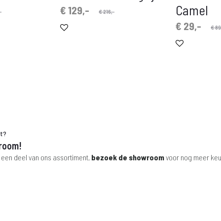
Camel
Oorspronkelijke
Huidige
€
129,-
-
€
216,-
prijs
prijs
Oorspronkelijke
Huidige
€
29,-
€
89
is:
was:
prijs
prijs
€ 129,-.
€ 216,-.
is:
was:
€ 29,-.
€ 89,-.
ht?
room!
 een deel van ons assortiment,
bezoek de showroom
voor nog meer keu