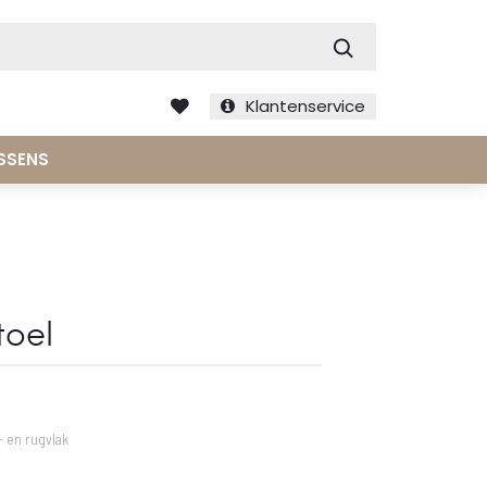
Zoek
Klantenservice
SSENS
toel
- en rugvlak