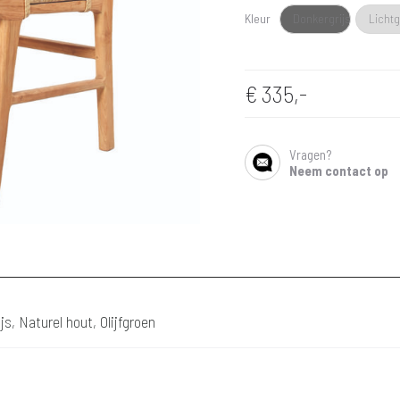
Kleur
Donkergrijs
Lichtg
€
335,-
Vragen?
SHARE
Neem contact op
js, Naturel hout, Olijfgroen