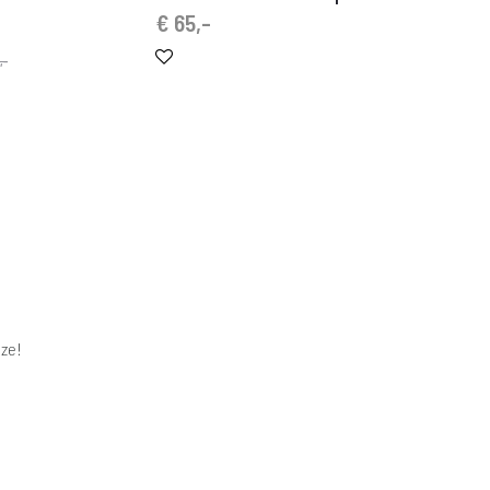
€
65,-
,-
ze!