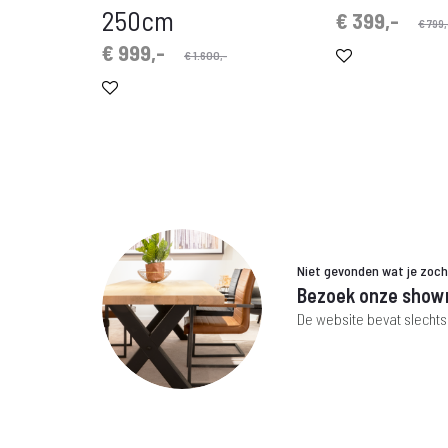
250cm
Oorspronkelijke
Huidige
€
399,-
€
799,
prijs
prijs
Oorspronkelijke
Huidige
€
999,-
€
1.600,-
is:
was:
prijs
prijs
€ 399,-.
€ 799,-.
is:
was:
€ 999,-.
€ 1.600,-.
Niet gevonden wat je zoc
Bezoek onze show
De website bevat slechts