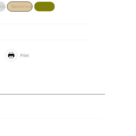
rijs
Naturel hout
Olijfgroen
Print