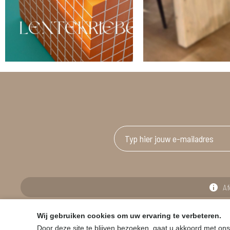
Af
Wij gebruiken cookies om uw ervaring te verbeteren.
© HOUSE & GARDEN - Zuiderdijk 25, 9230 Wetteren
Door deze site te blijven bezoeken, gaat u akkoord met ons