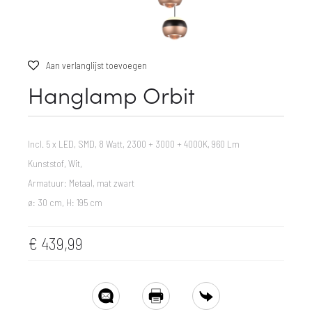
Aan verlanglijst toevoegen
Hanglamp Orbit
Incl. 5 x LED, SMD, 8 Watt, 2300 + 3000 + 4000K, 960 Lm
Kunststof, Wit,
Armatuur: Metaal, mat zwart
ø: 30 cm, H: 195 cm
€
439,99
SHARE