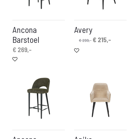
Ancona
Avery
Barstoel
Oorspronkelijke
Huidige
€
215,-
€
299,-
prijs
prijs
€
269,-
was:
is:
€ 299,-.
€ 215,-.