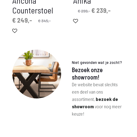
Ancona
Anika
Counterstoel
Oorspronkelijke
Huidige
€
239,-
€
299,-
prijs
prijs
rspronkelijke
idige
€
249,-
€
345,-
was:
is:
prijs
prijs
€ 299,-.
€ 239,-.
is:
was:
 249,-.
€ 345,-.
Niet gevonden wat je zocht?
Bezoek onze
showroom!
De website bevat slechts
een deel van ons
assortiment,
bezoek de
showroom
voor nog meer
keuze!