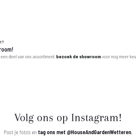
.
€ 499,-.
ht?
room!
 een deel van ons assortiment,
bezoek de showroom
voor nog meer keu
Volg ons op Instagram!
Post je foto's en
tag ons met
@HouseAndGardenWetteren
.