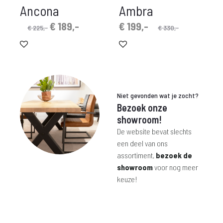
Ancona
Ambra
Oorspronkelijke
Huidige
Oorspronkelijke
Huidige
€
189,-
€
199,-
€
225,-
€
330,-
prijs
prijs
prijs
prijs
was:
is:
is:
was:
€ 225,-.
€ 189,-.
€ 199,-.
€ 330,-.
Niet gevonden wat je zocht?
Bezoek onze
showroom!
De website bevat slechts
een deel van ons
assortiment,
bezoek de
showroom
voor nog meer
keuze!