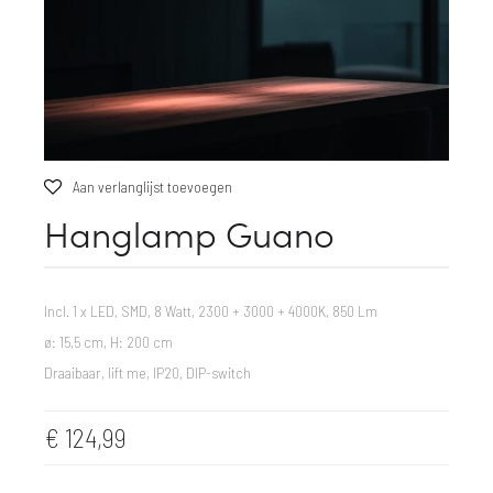
Aan verlanglijst toevoegen
Hanglamp Guano
Incl. 1 x LED, SMD, 8 Watt, 2300 + 3000 + 4000K, 850 Lm
ø: 15,5 cm, H: 200 cm
Draaibaar, lift me, IP20, DIP-switch
€
124,99