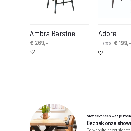
Ambra Barstoel
Adore
Oorspr
€
269,-
€
199,
€
330,-
prijs
was:
€ 330,-
Niet gevonden wat je zoc
Bezoek onze show
De website bevat slechts