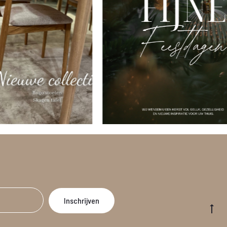
Go
to