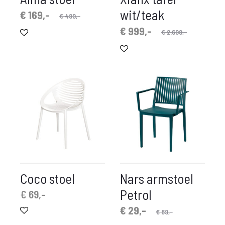
wit/teak
spronkelijke
idige
€
169,-
€
499,-
prijs
prijs
Oorspronkelijke
Huidige
€
999,-
€
2.699,-
is:
was:
prijs
prijs
€ 169,-.
€ 499,-.
is:
was:
€ 999,-.
€ 2.699,-.
Coco stoel
Nars armstoel
Petrol
€
69,-
Oorspronkelijke
Huidige
€
29,-
€
89,-
prijs
prijs