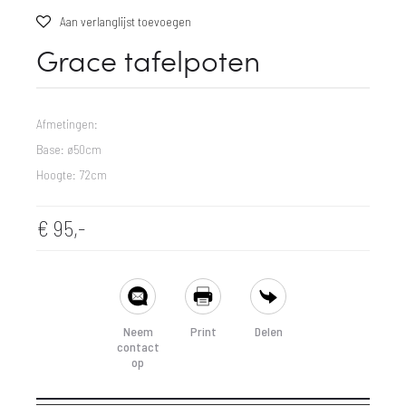
Aan verlanglijst toevoegen
Grace tafelpoten
Afmetingen:
Base: ø50cm
Hoogte: 72cm
€
95,-
SHARE
Neem
Print
Delen
contact
op