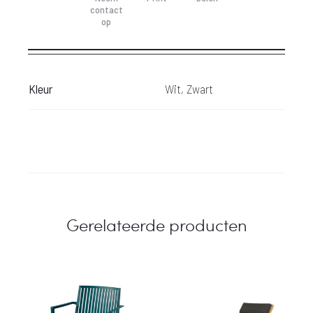
contact
 349,-.
€ 799,-.
op
Kleur
Wit, Zwart
Gerelateerde producten