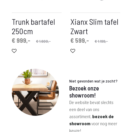
Trunk bartafel
Xianx Slim tafel
250cm
Zwart
spronkelijke
idige
Oorspronkelijke
Huidige
€
999,-
€
599,-
€
1.600,-
€
1.199,-
prijs
prijs
prijs
prijs
is:
was:
is:
was:
 999,-.
€ 1.600,-.
€ 599,-.
€ 1.199,-.
Niet gevonden wat je zocht?
Bezoek onze
showroom!
De website bevat slechts
een deel van ons
assortiment,
bezoek de
showroom
voor nog meer
keuze!