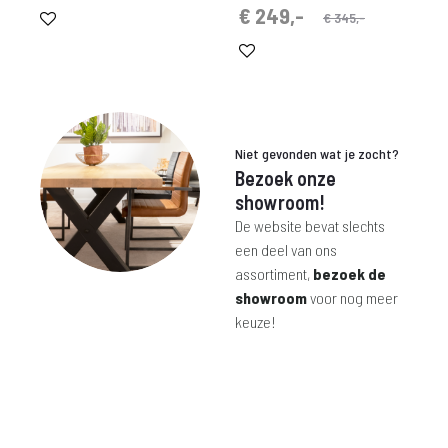
prijs
prijs
Oorspronkelijke
Huidige
€
249,-
€
345,-
was:
is:
prijs
prijs
€ 299,-.
€ 239,-.
is:
was:
€ 249,-.
€ 345,-.
Niet gevonden wat je zocht?
Bezoek onze
showroom!
De website bevat slechts
een deel van ons
assortiment,
bezoek de
showroom
voor nog meer
keuze!