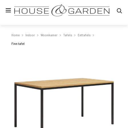
Zo
Home
Indoor
Woonkamer
Tafels
Eettafels
Finn tafel