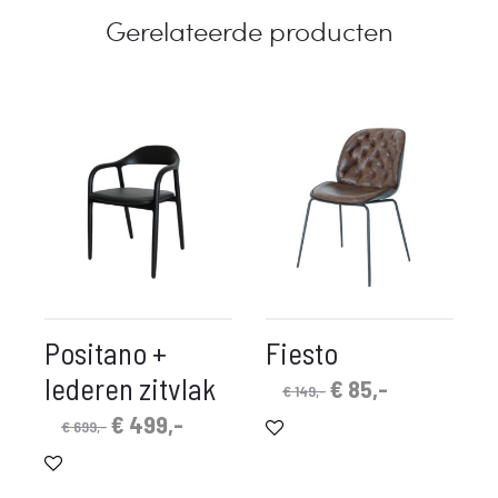
Gerelateerde producten
Positano +
Fiesto
lederen zitvlak
Oorspronkelijke
Huidige
€
85,-
€
149,-
prijs
prijs
Oorspronkelijke
Huidige
€
499,-
€
699,-
was:
is:
prijs
prijs
€ 149,-.
€ 85,-.
was:
is: