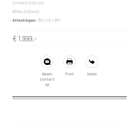
Smoked oil (bruin)
White oil (bleek)
Afmetingen:
183 x 40 x 81H
€
1.999,-
SHARE
Neem
Print
Delen
contact
op