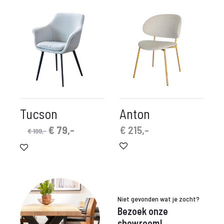
€ 699,-.
€ 499,-.
Tucson
Anton
Oorspronkelijke
Huidige
€
79,-
€
215,-
€
199,-
prijs
prijs
was:
is:
€ 199,-.
€ 79,-.
Niet gevonden wat je zocht?
Bezoek onze
showroom!