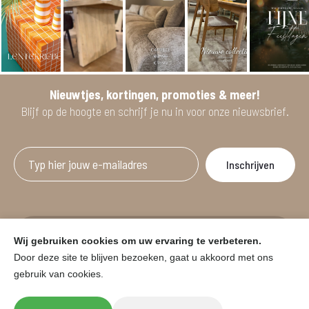
Nieuwtjes, kortingen, promoties & meer!
Blijf op de hoogte en schrijf je nu in voor onze nieuwsbrief.
Afgeprijsde artikelen zijn geldig bij aankoop
Wij gebruiken cookies om uw ervaring te verbeteren.
vanaf minimum 2 willekeurige artikelen.
Door deze site te blijven bezoeken, gaat u akkoord met ons
gebruik van cookies.
© HOUSE & GARDEN - Zuiderdijk 25, 9230 Wetteren
Onder voorbehoud van prijswijzigingen in de winkel en typfouten.