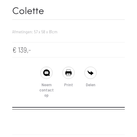
Colette
Afmetingen: 57 x 58 x 81cm
€
139,-
SHARE
Neem
Print
Delen
contact
op