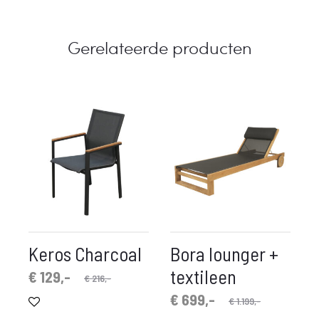
Gerelateerde producten
Keros Charcoal
Bora lounger +
textileen
spronkelijke
idige
€
129,-
€
216,-
prijs
prijs
Oorspronkelijke
Huidige
€
699,-
€
1.199,-
is:
was: