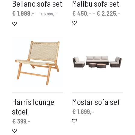
Bellano sofa set
Malibu sofa set
idige
orspronkelijke
Prijsk
€
1.999,-
€
450,-
-
€
2.225,-
€
3.999,-
prijs
prijs
€ 450
is:
was:
tot
.999,-.
€ 3.999,-.
€ 2.2
Harris lounge
Mostar sofa set
stoel
€
1.699,-
€
399,-