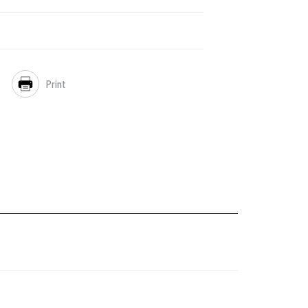
ke
e
Print