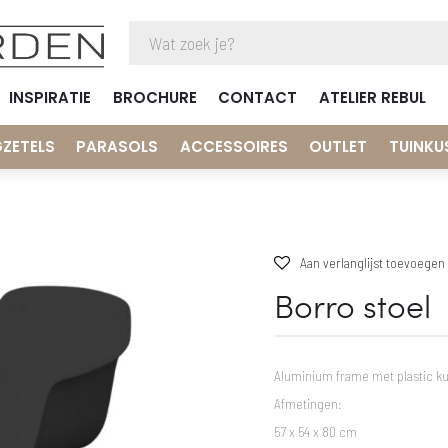
INSPIRATIE
BROCHURE
CONTACT
ATELIER REBUL
GZETELS
PARASOLS
ACCESSOIRES
OUTLET
TUINKU
Aan verlanglijst toevoegen
Borro stoel
Aluminium frame met plastic ku
Afmetingen:
57 x 54 x 80 cm