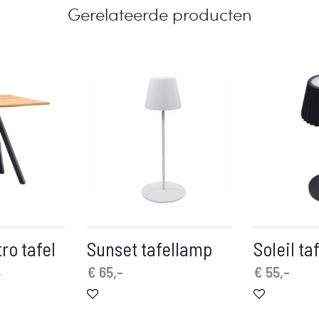
Gerelateerde producten
ro tafel
Sunset tafellamp
Soleil ta
€
65,-
€
55,-
-