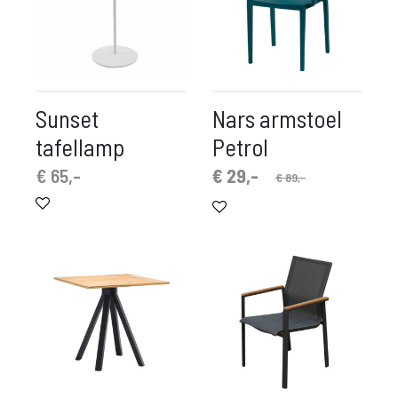
Sunset
Nars armstoel
tafellamp
Petrol
Oorspronkelijke
Huidige
€
65,-
€
29,-
€
89,-
prijs
prijs
is:
was:
€ 29,-.
€ 89,-.