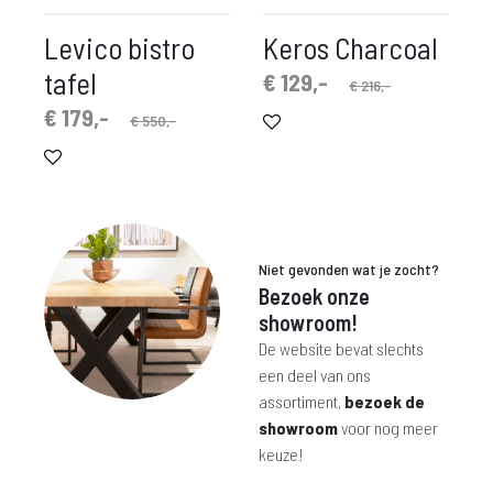
Levico bistro
Keros Charcoal
tafel
Oorspronkelijke
Huidige
€
129,-
€
216,-
prijs
prijs
spronkelijke
idige
€
179,-
€
550,-
is:
was:
prijs
prijs
€ 129,-.
€ 216,-.
is:
was:
€ 179,-.
€ 550,-.
Niet gevonden wat je zocht?
Bezoek onze
showroom!
De website bevat slechts
een deel van ons
assortiment,
bezoek de
showroom
voor nog meer
keuze!