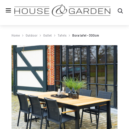
Zo
Home
Outdoor
Outlet
Tafels
Bora tafel – 300cm