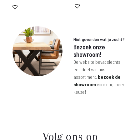
prijs
prijs
was:
is:
€ 225,-.
€ 189,-.
Niet gevonden wat je zocht?
Bezoek onze
showroom!
De website bevat slechts
een deel van ons
assortiment,
bezoek de
showroom
voor nog meer
keuze!
Volg ons op