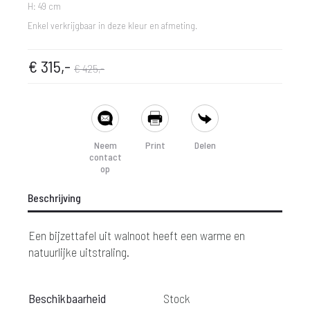
H: 49 cm
Enkel verkrijgbaar in deze kleur en afmeting.
pronkelijke
dige
€
315,-
€
425,-
prijs
prijs
SHARE
is:
was:
Neem
Print
Delen
contact
 315,-.
€ 425,-.
op
Beschrijving
Een bijzettafel uit walnoot heeft een warme en
natuurlijke uitstraling.
Beschikbaarheid
Stock