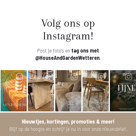
Volg ons op
Instagram!
Post je foto's en
tag ons met
@HouseAndGardenWetteren
.
Nieuwtjes, kortingen, promoties & meer!
Blijf op de hoogte en schrijf je nu in voor onze nieuwsbrief.