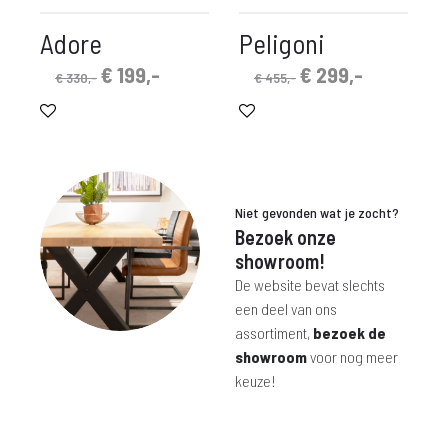
Adore
Peligoni
Oorspronkelijke
Huidige
Oorspronkelijke
Huidige
€
199,-
€
299,-
€
330,-
€
455,-
prijs
prijs
prijs
prijs
was:
is:
was:
is:
€ 330,-.
€ 199,-.
€ 455,-.
€ 299,-.
Niet gevonden wat je zocht?
Bezoek onze
showroom!
De website bevat slechts
een deel van ons
assortiment,
bezoek de
showroom
voor nog meer
keuze!