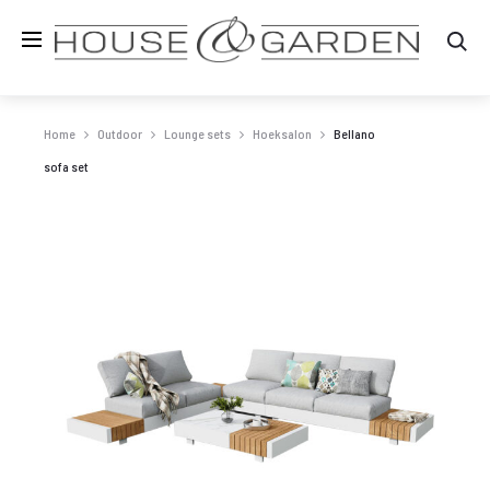
Zo
Home
Outdoor
Lounge sets
Hoeksalon
Bellano
sofa set