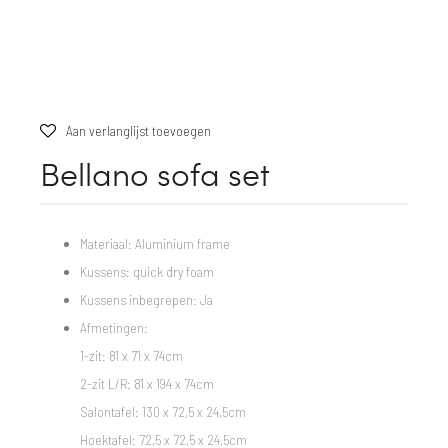
Aan verlanglijst toevoegen
Bellano sofa set
Materiaal: Aluminium frame
Kussens: quick dry foam
Kussens inbegrepen: Ja
Afmetingen:
1-zit: 81 x 71 x 74cm
2-zit L/R: 81 x 194 x 74cm
Salontafel: 130 x 72,5 x 24,5cm
Hoektafel: 72,5 x 72,5 x 24,5cm