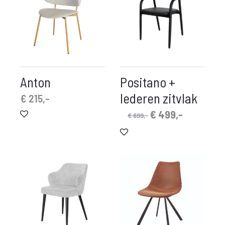
Anton
Positano +
lederen zitvlak
€
215,-
Oorspronkelijke
Huidige
€
499,-
€
699,-
prijs
prijs
was:
is:
€ 699,-.
€ 499,-.