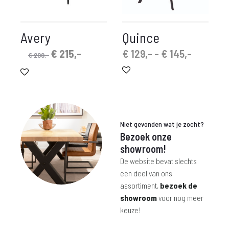
Avery
Quince
Oorspronkelijke
Huidige
Prijskla
€
215,-
€
129,-
-
€
145,-
€
299,-
prijs
prijs
€ 129,-
was:
is:
tot
€ 299,-.
€ 215,-.
€ 145,-
Niet gevonden wat je zocht?
Bezoek onze
showroom!
De website bevat slechts
een deel van ons
assortiment,
bezoek de
showroom
voor nog meer
keuze!