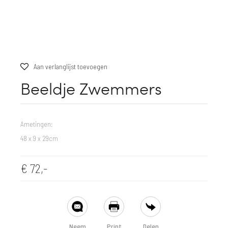
Aan verlanglijst toevoegen
Beeldje Zwemmers
Ametingen:
48 x 9 x 29cm
€
72,-
SHARE
Neem
Print
Delen