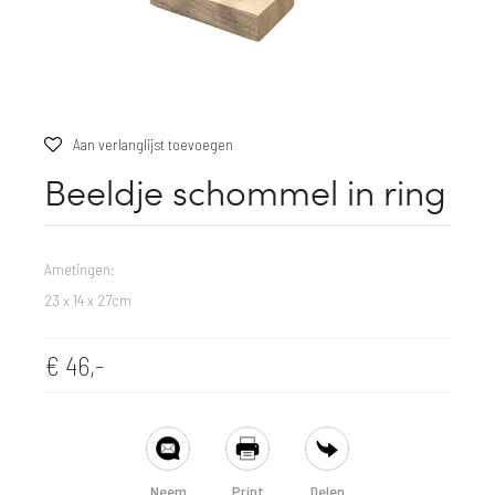
Aan verlanglijst toevoegen
Beeldje schommel in ring
Ametingen:
23 x 14 x 27cm
€
46,-
SHARE
Neem
Print
Delen