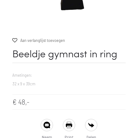
Aan verlanglijst toevoegen
Beeldje gymnast in ring
Ametingen:
32 x 9 x 39cm
€
48,-
SHARE
Neem
Print
Delen