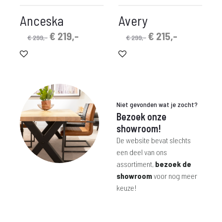
Anceska
Avery
Oorspronkelijke
Huidige
Oorspronkelijke
Huidige
€
219,-
€
215,-
€
299,-
€
299,-
prijs
prijs
prijs
prijs
was:
is:
was:
is:
€ 299,-.
€ 219,-.
€ 299,-.
€ 215,-.
Niet gevonden wat je zocht?
Bezoek onze
showroom!
De website bevat slechts
een deel van ons
assortiment,
bezoek de
showroom
voor nog meer
keuze!