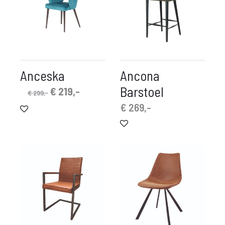
Anceska
Ancona
Barstoel
Oorspronkelijke
Huidige
€
219,-
€
299,-
prijs
prijs
€
269,-
was:
is:
€ 299,-.
€ 219,-.