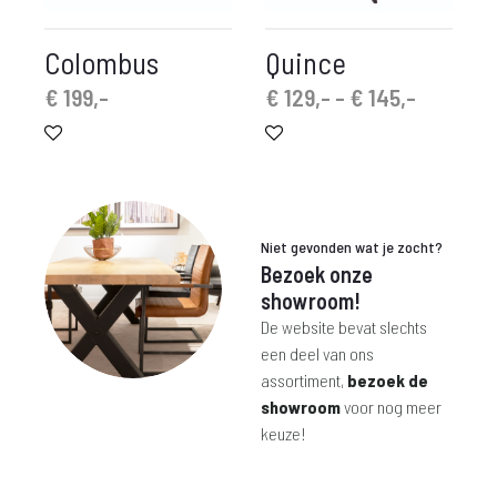
Colombus
Quince
Prijskla
€
199,-
€
129,-
-
€
145,-
€ 129,-
tot
€ 145,-
Niet gevonden wat je zocht?
Bezoek onze
showroom!
De website bevat slechts
een deel van ons
assortiment,
bezoek de
showroom
voor nog meer
keuze!