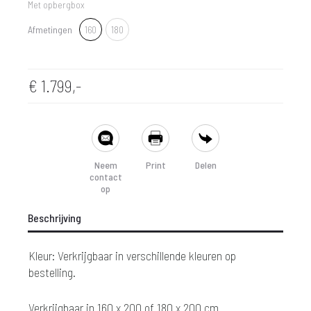
Met opbergbox
160
Afmetingen
160
180
180
€
1.799,-
SHARE
Neem
Print
Delen
contact
op
Beschrijving
Kleur: Verkrijgbaar in verschillende kleuren op
bestelling.
Verkrijgbaar in 160 x 200 of 180 x 200 cm.