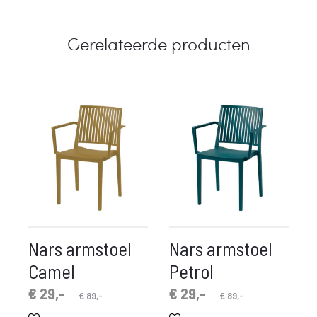
Gerelateerde producten
Nars armstoel
Nars armstoel
Camel
Petrol
pronkelijke
idige
Oorspronkelijke
Huidige
€
29,-
€
29,-
€
89,-
€
89,-
prijs
prijs
prijs
prijs