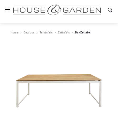
Zo
Home
Outdoor
Tuintafels
Eettafels
Bay Eettafel