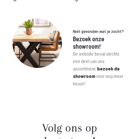
is:
was:
is:
was:
€ 29,-.
€ 89,-.
€ 129,-.
€ 216,-.
Niet gevonden wat je zocht?
Bezoek onze
showroom!
De website bevat slechts
een deel van ons
assortiment,
bezoek de
showroom
voor nog meer
keuze!
Volg ons op