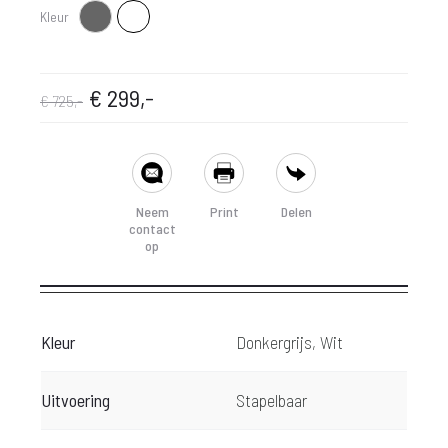
Kleur
Donkergrijs
Wit
Oorspronkelijke
Huidige
€
299,-
€
725,-
prijs
prijs
SHARE
was:
is:
Neem
Print
Delen
contact
€ 725,-.
€ 299,-.
op
Kleur
Donkergrijs, Wit
Uitvoering
Stapelbaar