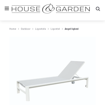
Zo
Home
Outdoor
Ligzetels
Ligzetel
Angel ligbed