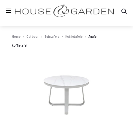
Zo
Home
Outdoor
Tuintafels
Koffietafels
Anaïs
koffietafel