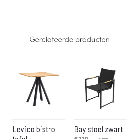
Gerelateerde producten
Levico bistro
Bay stoel zwart
tafel
Oorspronkelijke
Huidige
€
129,-