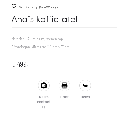
Aan verlanglijst toevoegen
Anaïs koffietafel
Materiaal: Aluminium, stenen top
Afmetingen: diameter 110 cm x 75cm
€
499,-
SHARE
Neem
Print
Delen
contact
op