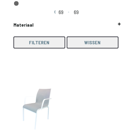
€
-
Minimale prijs
Maximale prijs
Materiaal
Aluminium
stapelbaar
FILTEREN
WISSEN