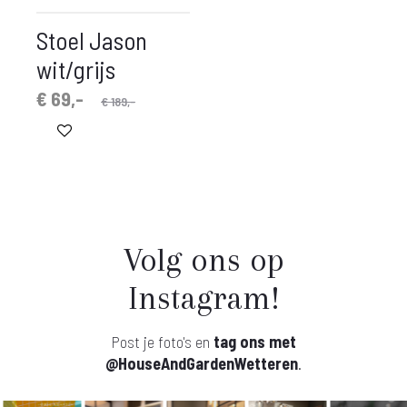
Stoel Jason
wit/grijs
pronkelijke
idige
€
69,-
€
189,-
prijs
prijs
is:
was:
€ 69,-.
€ 189,-.
Volg ons op
Instagram!
Post je foto's en
tag ons met
@HouseAndGardenWetteren
.