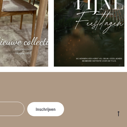
Go
to
to