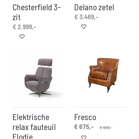
Chesterfield 3-
Delano zetel
zit
€
3.469,-
€
2.999,-
Elektrische
Fresco
relax fauteuil
Oorspronkelijke
Huidige
€
675,-
€
899,-
prijs
prijs
Elodie