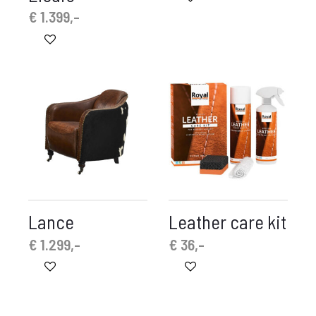
is:
was:
€
1.399,-
€ 675,-.
€ 899,-.
Lance
Leather care kit
€
1.299,-
€
36,-