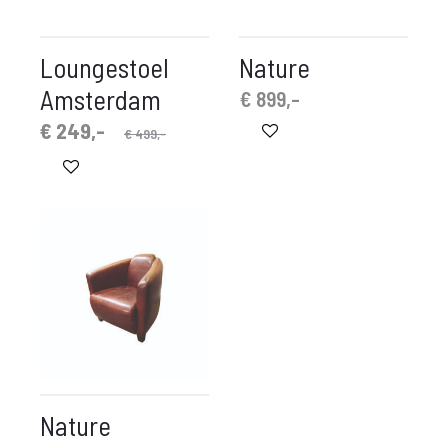
Loungestoel
Nature
Amsterdam
€
899,-
rspronkelijke
idige
€
249,-
€
499,-
prijs
prijs
is:
was:
 249,-.
€ 499,-.
Nature