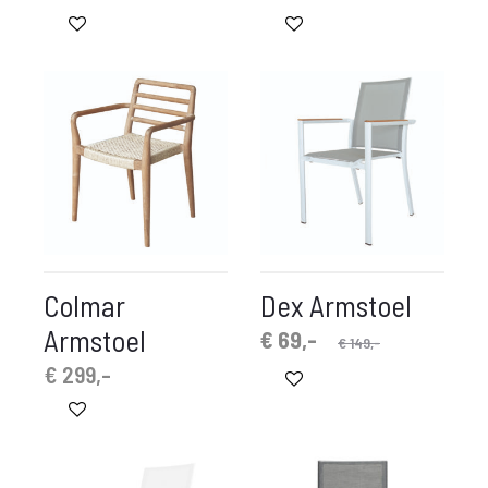
Colmar
Dex Armstoel
Armstoel
Oorspronkelijke
Huidige
€
69,-
€
149,-
prijs
prijs
€
299,-
is:
was:
€ 69,-.
€ 149,-.