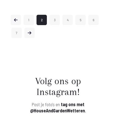
1
2
3
4
5
6
7
Volg ons op
Instagram!
Post je foto's en
tag ons met
@HouseAndGardenWetteren
.