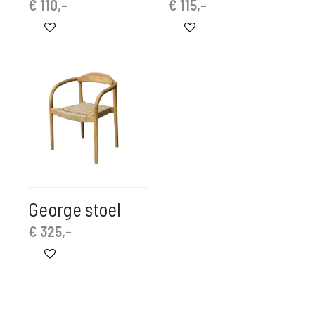
€
110,-
€
115,-
George stoel
€
325,-