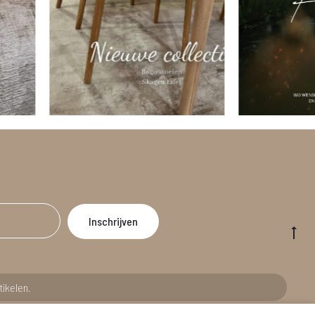
Go
to
to
tikelen.