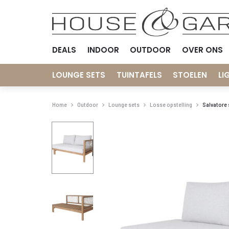
DEALS
INDOOR
OUTDOOR
OVER ONS
LOUNGE SETS
TUINTAFELS
STOELEN
LI
Home
Outdoor
Lounge sets
Losse opstelling
Salvatore 