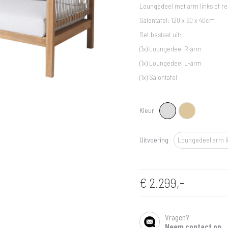
Loungedeel met arm links of re
Salontafel: 120 x 60 x 40cm
Set bestaat uit:
(1x) Loungedeel R-arm
(1x) Loungedeel L-arm
(1x) Salontafel
Kleur
Lichtgrijs
Naturel hout
Loungedeel arm links
Uitvoering
Loungedeel arm l
Loungedeel arm rechts
Salontafel
€
2.299,-
Vragen?
SHARE
Neem contact op