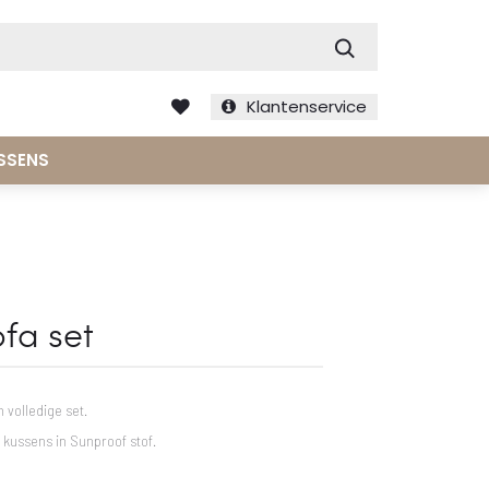
Zoek
Klantenservice
SSENS
fa set
n volledige set.
kussens in Sunproof stof.