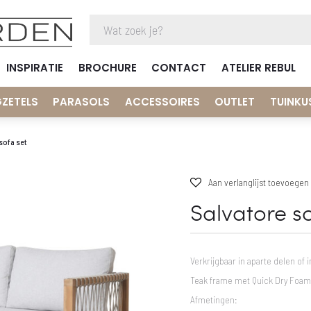
INSPIRATIE
BROCHURE
CONTACT
ATELIER REBUL
GZETELS
PARASOLS
ACCESSOIRES
OUTLET
TUINKU
sofa set
Aan verlanglijst toevoegen
Salvatore so
Verkrijgbaar in aparte delen of i
Teak frame met Quick Dry Foam 
Afmetingen: