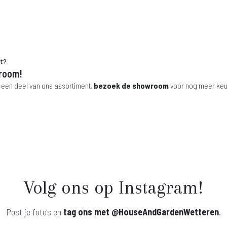
ht?
room!
 een deel van ons assortiment,
bezoek de showroom
voor nog meer keu
Volg ons op Instagram!
Post je foto's en
tag ons met
@HouseAndGardenWetteren
.