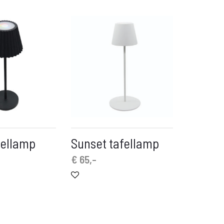
fellamp
Sunset tafellamp
€
65,-